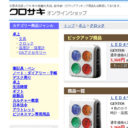
カテゴリー商品ジャンル
トップ
>
卓上
>
クロック
卓上
・
文具
・
クロック
ＬＥＤ４
・
温度計・湿度計
GENTOS
・
OAアクセサリー
通常価格4,2
3,360円
(
筆記具・ペン
ノート・ダイアリー・手帳
デスク周り
卓上
生活雑貨
ギフト
紙製品
ＬＥＤ４
カルチャー教室
GENTOS
日本法令
４色のカラ
アウトレット
時計・温度
ビジネスマン専用用品
通常価格4,2
3,360円
(