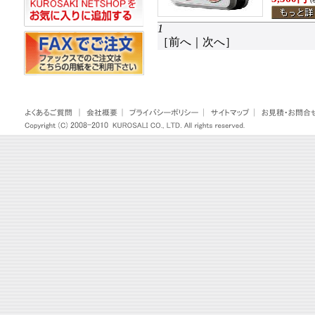
1
［
前へ
｜
次へ
］